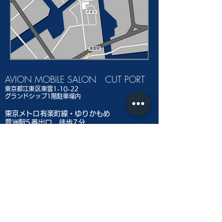
AVION MOBILE SALON CUT PORT
東京都江東区東雲1-10-22
グランドシップ1階駐車場内
​
東京メトロ有楽町線・ゆりかもめ
豊洲駅5番出口 徒歩7分
りんかい線
​東雲駅 徒歩10分
お車でお越しの際はグランドシップ立体駐車場
が利用できます
​※（駐車サービス券がございますので当店スタ
ッフにお尋ねください）