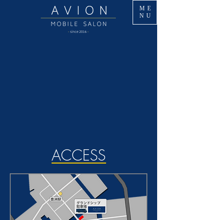
ME
NU
​ACCESS