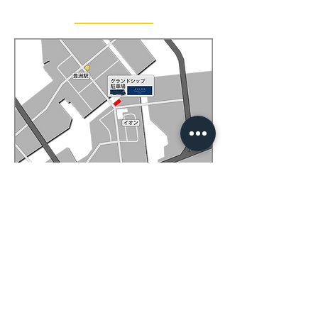
​ACCESS
AVION MOBILE SALON CUT PORT
東京都江東区東雲1-10-22
グランドシップ1階駐車場内
​
東京メトロ有楽町線・ゆりかもめ
豊洲駅5番出口 徒歩7分
りんかい線