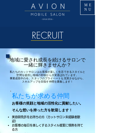
ME
NU
​RECRUIT
地域に愛され成長を続けるサロンで
一緒に輝きませんか？
私たちのカットサロンはお客様が楽しく生活できるスタイルと
空間を提供し地域の皆様から大変喜ばれています。
事業成長中の今、スタッフのプライベートも充実させながら、
スキルアップを目指す仲間を募集します！
私たちが求める仲間
お客様の笑顔と地域の活性化に貢献したい。
そんな想いを持った方を歓迎します！
美容師免許をお持ちの方（カットサロン未経験者歓
迎）
お客様の毎日を楽しくするスタイル提案に情熱を持て
る方