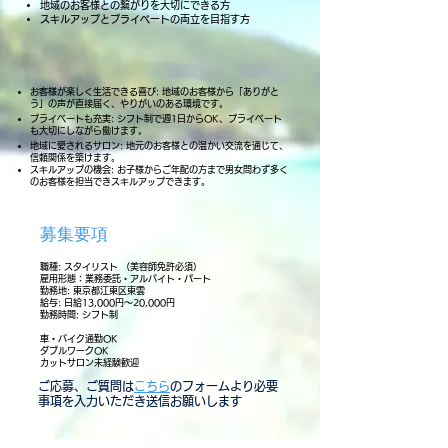
地域のお客様との繋がりを大切にできる方
スキルアップとプライベートの両立を目指す方
お客様が楽しく生活できる喜び: 地域のお客様から「ありがと
う」の声が直接届く、やりがいのある環境です。
プライベートも充実: シフト制で週1日からOK、プライベート
も大切にしながら働けます。
地域に愛されるサロン: 地元のお客様との温かい交流を通じて、
信頼関係を築けます。
スキルアップの機会: お子様からご年配の方まで男女問わず多く
のお客様を担当できスキルアップできます​。​
募集要項
職種: スタイリスト （美容師免許必須）
雇用形態：業務委託・アルバイト・パート
勤務地: 東京都江東区東雲
給与: 日給13,000円〜20,000円
勤務時間: シフト制
車・バイク通勤OK
ダブルワークOK
​カットサロン未経験歓迎
​ご応募、ご質問は
こちら
のフォームより必要
事項を入力いただき送信お願いします